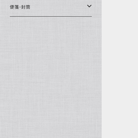
多機能ペン
印鑑セット
便箋･封筒
ボールペン
レターセット