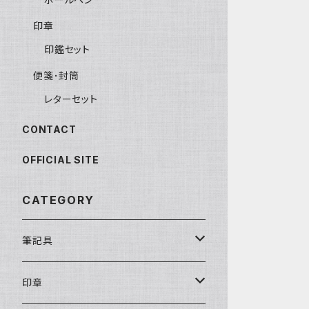
印章
印鑑セット
便箋･封筒
レターセット
CONTACT
OFFICIAL SITE
CATEGORY
筆記具
万年筆
印章