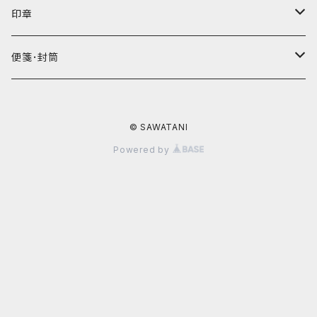
万年筆
印章
多機能ペン
印鑑セット
便箋･封筒
ボールペン
レターセット
© SAWATANI
Powered by